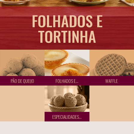
FALE CONOSCO
INSTITUCIONAL
FOLHADOS E
TORTINHA
PÃO DE QUEIJO
FOLHADOS E...
WAFFLE
ESPECIALIDADES...