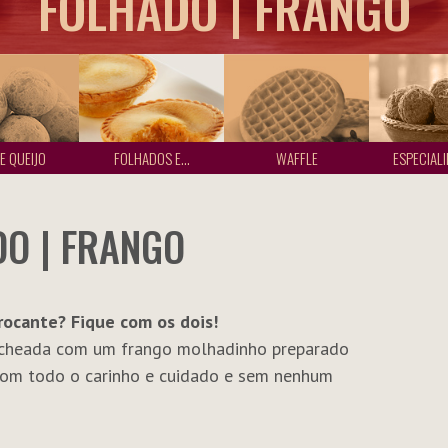
FOLHADO | FRANGO
E QUEIJO
FOLHADOS E...
WAFFLE
ESPECIALI
O | FRANGO
rocante? Fique com os dois!
recheada com um frango molhadinho preparado
com todo o carinho e cuidado e sem nenhum