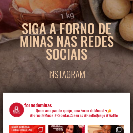
SIGA A FORNO DE
MINAS NAS REDES
SOCIAIS
INSTAGRAM
fornodeminas
Quem ama pão de queijo, ama Forno de Minas!
♥️
#FornoDeMinas #ReceitasCaseiras
#PãoDeQueijo #Waffle