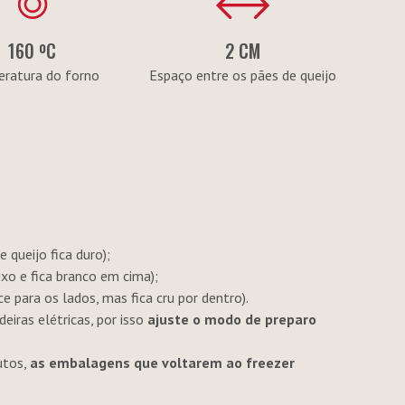
160 ºC
2 CM
ratura do forno
Espaço entre os pães de queijo
 queijo fica duro);
xo e fica branco em cima);
e para os lados, mas fica cru por dentro).
eiras elétricas, por isso
ajuste o modo de preparo
utos,
as embalagens que voltarem ao freezer