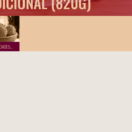
DICIONAL (820G)
DADES...