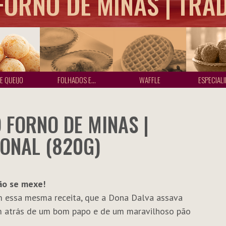
FORNO DE MINAS | TRA
E QUEIJO
FOLHADOS E...
WAFFLE
ESPECIALI
O FORNO DE MINAS |
ONAL (820G)
ão se mexe!
m essa mesma receita, que a Dona Dalva assava
ham atrás de um bom papo e de um maravilhoso pão