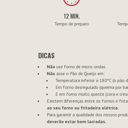
12 MIN.
Tempo de preparo
Tempe
DICAS
Não
use forno de micro-ondas
Não
asse o Pão de Queijo em:
Temperatura inferior a 180ºC (o pão de
Em forno desregulado (queima por bai
E em forno muito quente (cora e cresc
Existem diferenças entre os fornos e fritad
ao seu forno ou fritadeira elétrica.
Para garantir a qualidade dos nossos prod
deverão estar bem lacradas.