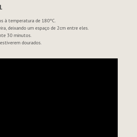
L
os à temperatura de 180ºC.
eira, deixando um espaço de 2cm entre eles.
nte 30 minutos.
 estiverem dourados.